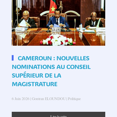
CAMEROUN : NOUVELLES
NOMINATIONS AU CONSEIL
SUPÉRIEUR DE LA
MAGISTRATURE
6 Juin 2026
| Gontran ELOUNDOU |
Politique
Lire la suite