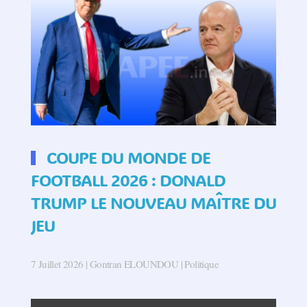
COUPE DU MONDE DE
FOOTBALL 2026 : DONALD
TRUMP LE NOUVEAU MAÎTRE DU
JEU
7 Juillet 2026
| Gontran ELOUNDOU |
Politique