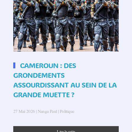
CAMEROUN : DES
GRONDEMENTS
ASSOURDISSANT AU SEIN DE LA
GRANDE MUETTE ?
27 Mai 2026
| Nanga Paul |
Politique
Lire la suite