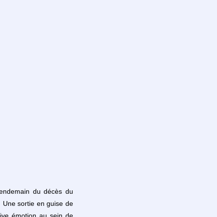
 lendemain du décès du
 Une sortie en guise de
ive émotion au sein de