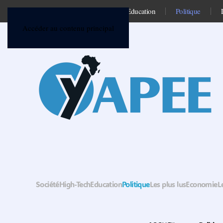
Société
High-Tech
Education
Politique
Accéder au contenu principal
Société
High-Tech
Education
Politique
Les plus lus
Economie
L