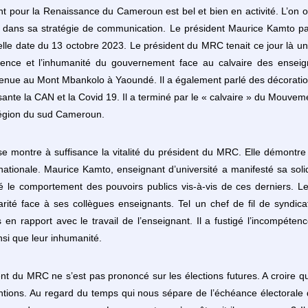
 pour la Renaissance du Cameroun est bel et bien en activité. L’on o
n dans sa stratégie de communication. Le président Maurice Kamto pa
cielle date du 13 octobre 2023. Le président du MRC tenait ce jour là 
étence et l’inhumanité du gouvernement face au calvaire des enseig
enue au Mont Mbankolo à Yaoundé. Il a également parlé des décoration
isante la CAN et la Covid 19. Il a terminé par le « calvaire » du Mouve
égion du sud Cameroun.
e montre à suffisance la vitalité du président du MRC. Elle démont
é nationale. Maurice Kamto, enseignant d’université a manifesté sa soli
gé le comportement des pouvoirs publics vis-à-vis de ces derniers
arité face à ses collègues enseignants. Tel un chef de fil de syndic
 en rapport avec le travail de l’enseignant. Il a fustigé l’incompéten
si que leur inhumanité.
t du MRC ne s’est pas prononcé sur les élections futures. A croire q
ntions. Au regard du temps qui nous sépare de l’échéance électorale 