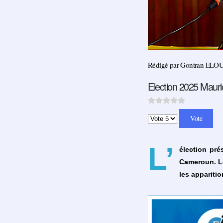
Rédigé par Gontran EL
Election 2025 Mauric
Veuillez voter
L’
élection pré
Cameroun. Le
les appariti