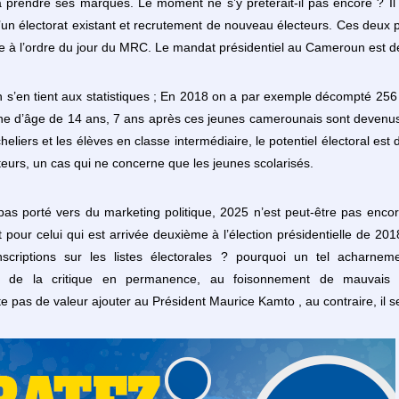
à prendre ses marques. Le moment ne s’y prêterait-il pas encore ? Il
’un électorat existant et recrutement de nouveau électeurs. Ces deux p
e à l’ordre du jour du MRC. Le mandat présidentiel au Cameroun est d
l’on s’en tient aux statistiques ; En 2018 on a par exemple décompté 25
d’âge de 14 ans, 7 ans après ces jeunes camerounais sont devenus 
heliers et les élèves en classe intermédiaire, le potentiel électoral es
urs, un cas qui ne concerne que les jeunes scolarisés.
as porté vers du marketing politique, 2025 n’est peut-être pas encore
pour celui qui est arrivée deuxième à l’élection présidentielle de 20
nscriptions sur les listes électorales ? pourquoi un tel acharnem
r de la critique en permanence, au foisonnement de mauvais 
 pas de valeur ajouter au Président Maurice Kamto , au contraire, il s