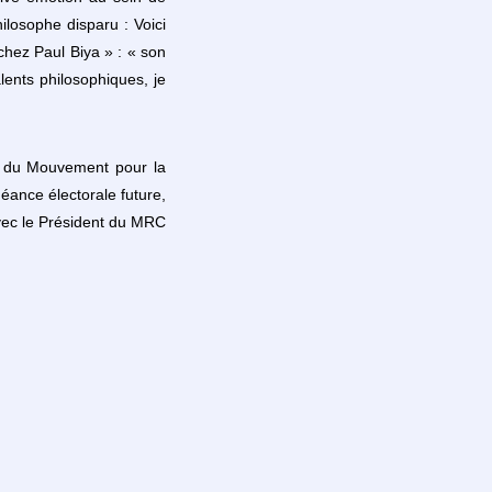
losophe disparu : Voici
 chez Paul Biya » : « son
lents philosophiques, je
r du Mouvement pour la
éance électorale future,
avec le Président du MRC