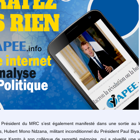
 Président du MRC s’est également manifesté dans une sortie au
, Hubert Mono Ndzana, militant inconditionnel du Président Paul Biya.
eur Kamto à son collègue de regretté mémoire, qui a réveillé une v