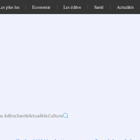
Les plus lus
Economie
Les éditos
Santé
Actualités
es éditos
Santé
Actualités
Culture