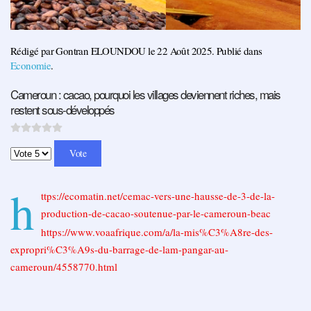
Rédigé par Gontran ELOUNDOU le
22 Août 2025
. Publié dans
Economie
.
Cameroun : cacao, pourquoi les villages deviennent riches, mais
restent sous-développés
Veuillez voter
h
ttps://ecomatin.net/cemac-vers-une-hausse-de-3-de-la-
production-de-cacao-soutenue-par-le-cameroun-beac
https://www.voaafrique.com/a/la-mis%C3%A8re-des-
expropri%C3%A9s-du-barrage-de-lam-pangar-au-
cameroun/4558770.html